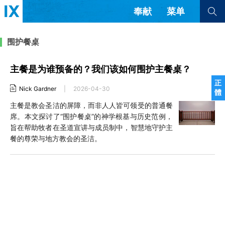
奉献
菜单
查看全部
查看全部
围护餐桌
主餐是为谁预备的？我们该如何围护主餐桌？
文章
书评
访谈
问答
正
Nick Gardner
|
2026-04-30
體
来信
主餐是教会圣洁的屏障，而非人人皆可领受的普通餐
席。本文探讨了“围护餐桌”的神学根基与历史范例，
隐私条款
其他的模式
旨在帮助牧者在圣道宣讲与成员制中，智慧地守护主
教会带领
解经式讲道与神学
餐的尊荣与地方教会的圣洁。
简体中文
正體中文
英语
福音传讲与宣教
成员制与教会纪律
西班牙语
葡萄牙语
俄语
乌兹别克语
达里语
波斯语
团契生活与祷告
法语
罗马尼亚语
波兰语
越南语
意大利语
德语
韩语
土耳其语
阿拉伯语
阿尔巴尼亚语
塞尔维亚语
柬埔寨语