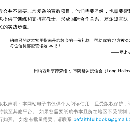
教会并不需要非常复杂的宣教项目，他们需要圣经，也需要智
也提供了训练和支持宣教士、形成国际合作关系、差派短宣队
民的实践步骤。
约翰逊的这本实用指南是给教会的一份礼物，帮助你的 地方教
每位信徒都应该读这 本书！
——罗比·加
田纳西州亨德森维 尔市朗赫罗浸信会（Long Hollow B
版权声明：本网站电子书仅供个人阅读使用，且受版权保护，
转载至其他平台。 如果您需要纸质书本且所在地区不受限制
行购买。 如您有批量需要，请联系
befaithfulbooks@gmail