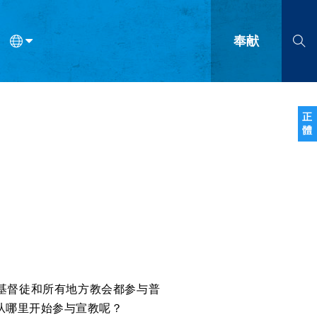
奉献
语
法语
罗马尼亚语
波兰语
越南语
塞尔维亚语
柬埔寨语
正
體
会的九个标志？
什么是九标志事工？
神学
福音传讲与宣教
问答
成
基督徒和所有地方教会都参与普
从哪里开始参与宣教呢？