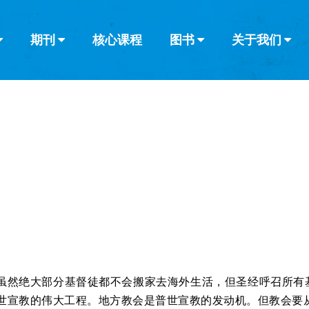
期刊
核心课程
图书
关于我们
查看全部
查看全部
葡萄牙语
俄语
乌兹别克语
达里语
波斯
韩语
土耳其语
阿拉伯语
阿尔巴尼亚语
栏目
其他的模式
什么是健康教
教会带领
书评
解经式讲道与
访谈
虽然绝大部分基督徒都不会搬家去海外生活，但圣经呼召所有
世宣教的伟大工程。地方教会是普世宣教的发动机。但教会要