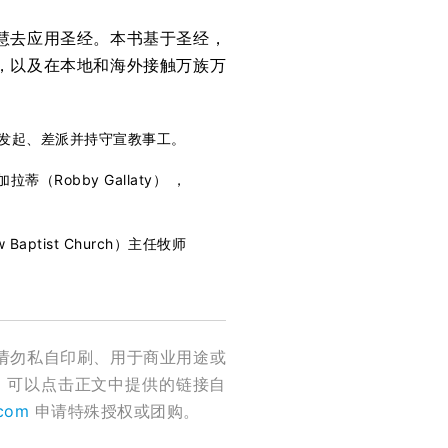
慧去应用圣经。本书基于圣经，
，以及在本地和海外接触万族万
会发起、差派并持守宣教事工。
拉蒂（Robby Gallaty） ，
aptist Church）主任牧师
请勿私自印刷、用于商业用途或
，可以点击正文中提供的链接自
.com
申请特殊授权或团购。