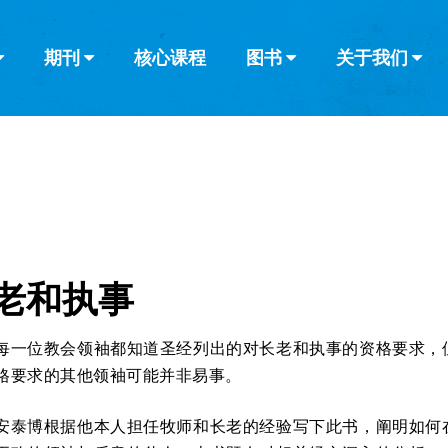
期刊
核心课程
图书
关于我们
查看全部
查看全部
葡萄牙语
俄语
乌兹别克语
达里语
波斯
韩语
土耳其语
阿拉伯语
阿尔巴尼亚语
栏目
其他的模式
什么是健康教
教会带领
书评
解经式讲道与
访谈
老和执事
每一位教会领袖都知道圣经列出的对长老和执事的资格要求，
格要求的其他领袖可能并非易事。
安泰博根据他本人担任牧师和长老的经验写下此书，阐明如何