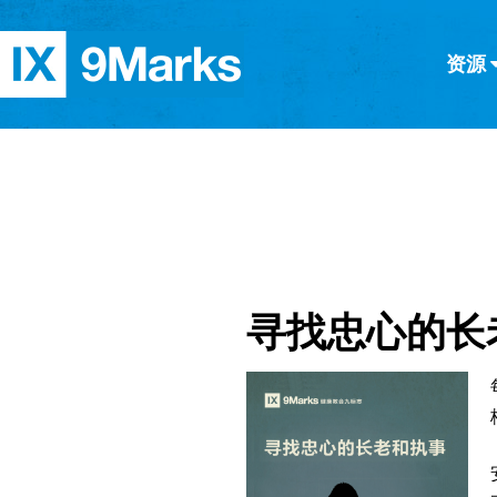
资源
简体中文
正體中文
英语
西班牙语
意大利语
德语
分类
隐私条款
文章
寻找忠心的长