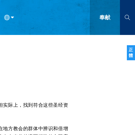
奉献
语
法语
罗马尼亚语
波兰语
越南语
塞尔维亚语
柬埔寨语
正
體
会的九个标志？
什么是九标志事工？
神学
福音传讲与宣教
问答
成
但实际上，找到符合这些圣经资
在地方教会的群体中辨识和倍增