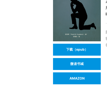
下载（epub）
微读书城
AMAZON