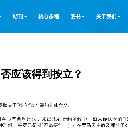
期刊
核心课程
图书
关于我们
查看全部
查看全部
葡萄牙语
俄语
乌兹别克语
达里语
波斯
韩语
土耳其语
阿拉伯语
阿尔巴尼亚语
栏目
其他的模式
什么是健康教
教会带领
书评
解经式讲道与
访谈
是否应该得到按立？
案取决于“按立”这个词的具体含义。
一词至少有两种用法并未出现在新约圣经中。如果你认为的“
种理解，答案无疑是“不需要”。（1）在罗马天主教及部分圣