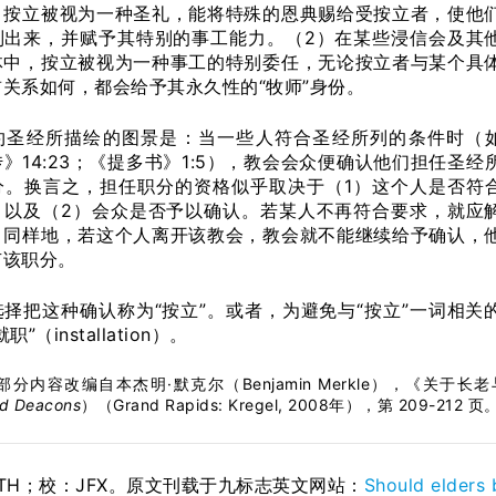
，按立被视为一种圣礼，能将特殊的恩典赐给受按立者，使他
别出来，并赋予其特别的事工能力。（2）在某些浸信会及其
体中，按立被视为一种事工的特别委任，无论按立者与某个具
关系如何，都会给予其永久性的“牧师”身份。
约圣经所描绘的图景是：当一些人符合圣经所列的条件时（
》14:23；《提多书》1:5），教会会众便确认他们担任圣经
分。换言之，担任职分的资格似乎取决于（1）这个人是否符
；以及（2）会众是否予以确认。若某人不再符合要求，就应
。同样地，若这个人离开该教会，教会就不能继续给予确认，
有该职分。
择把这种确认称为“按立”。或者，为避免与“按立”一词相关
”（installation）。
分内容改编自本杰明·默克尔（Benjamin Merkle），《关于长
nd Deacons
）（Grand Rapids: Kregel, 2008年），第 209-212 页
STH；校：
JFX
。原文刊载于九标志英文网站：
Should elders 