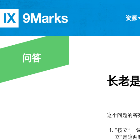
资源
简体中文
正體中文
英语
西班牙语
意大利语
德语
分类
问答
隐私条款
文章
长老
这个问题的答
“按立”
立”是这两