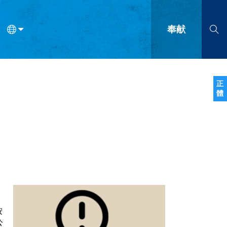
奉献
语
法语
罗马尼亚语
波兰语
越南语
塞尔维亚语
柬埔寨语
正
體
会的九个标志？
什么是九标志事工？
神学
福音传讲与宣教
问答
成
按
公