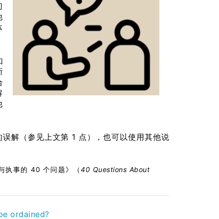
们
他
体
如
所
合
解
他
的误解（参见上文第 1 点），也可以使用其他说
老与执事的 40 个问题》（
40 Questions About
。
be ordained?