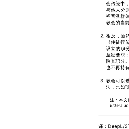
会传统中
与他人分
福音派群
教会的当前
相反，新
《使徒行传
设立的职
圣经要求
除其职分
也不再持
教会可以选
法，比如“就职
注：本文部
Elders a
译：DeepL/