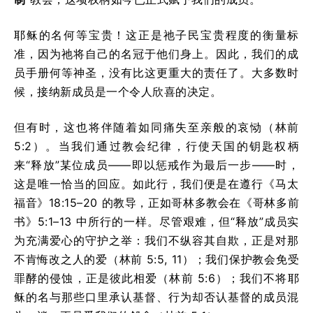
耶稣的名何等宝贵！这正是祂子民宝贵程度的衡量标
准，因为祂将自己的名冠于他们身上。因此，我们的成
员手册何等神圣，没有比这更重大的责任了。大多数时
候，接纳新成员是一个令人欣喜的决定。
但有时，这也将伴随着如同痛失至亲般的哀恸（林前
5:2）。当我们通过教会纪律，行使天国的钥匙权柄
来“释放”某位成员——即以惩戒作为最后一步——时，
这是唯一恰当的回应。如此行，我们便是在遵行《马太
福音》18:15–20 的教导，正如哥林多教会在《哥林多前
书》5:1–13 中所行的一样。尽管艰难，但“释放”成员实
为充满爱心的守护之举：我们不纵容其自欺，正是对那
不肯悔改之人的爱（林前 5:5, 11）；我们保护教会免受
罪酵的侵蚀，正是彼此相爱（林前 5:6）；我们不将耶
稣的名与那些口里承认基督、行为却否认基督的成员混