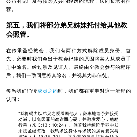
公布的见证及与候选人共同经历的流程，认同长老的推
荐。
第五，我们将部分弟兄姊妹托付给其他教
会照管。
在传承圣经教会，我们有两种方式解除成员身份。首
先，必要时我们会出于教会纪律的原因将某人从成员手
册中除名。经过涉及见证人、最终由全教会参与的程序
后，我们一致同意将其除名，并视其为非信徒。
每当我们诵读
成员之约
时，我们都在重申对这一流程的
认同：
“我将竭力以弟兄之爱看顾他人；谦卑地给予并接受
劝诫，以免因罪的诡诈而心硬；并激发爱心，勉励
行善（来 3:13；10:24）。倘若我持续陷于罪中却
未按圣经悔改，我恳求这身体寻求我的属灵复兴与
洁净（太 18:15–20），并为我的属灵福祉而顺服