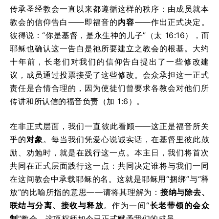
传承圣经教会一直以来都遵循这样的秩序：由成员就本
教会的信仰告白——即福音的
内容
——作出正式决定。
彼得说：“你是基督，是永生神的儿子”（太 16:16），而
耶稣也确认这一告白是祂所要建立之教会的根基。大约
十年前，长老们对我们的信仰告白提出了一些修改建
议，成员通过投票接受了这些修改。会众承担这一正式
责任是合情合理的，因为使徒们曾要求各教会对他们所
传讲和所认信的福音负责（加 1:6）。
在非正式层面，我们一直彼此看顾——这正是福音所关
乎的
对象
。每当我们凭爱心说诚实话，在基督里彼此鼓
励、劝勉时，就是在践行这一点。本主日，我们将首次
共同在正式层面践行这一点：共同决定谁将与我们一同
在这间教会中承载耶稣的名。这就是耶稣用“捆绑”与“释
放”的比喻所指的意思——请将其理解为：
接纳与除去、
联结与分离、接收与释放
。作为一间“
长老带领的会众
制
”教会，这项权柄如今已正式赋予我们的成员。