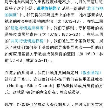
对于祂自己国度的重视程度丝毫不少。九月的三篇讲道
回答了这个问题：
谁掌管钥匙？
从第一篇讲道“
君王与祂
的国度
”中，我们得知耶稣是天上的君王，祂在那些承认
祂名的教会中彰显祂的统治（太 16:13–18）。在第二周
的“
钥匙与钥匙持有者
”中，我们了解到，守护耶稣的名
是每位成员的责任（太 16:19；18:15–20）。在第三周
的“
共同行使钥匙权柄
”中，我们通过三个案例研究，展
示了使徒们如何基于基督的教导来指导教会——即他们
如何应用基督关于教会成员身份的蓝图（加 1:6–9；林
前 5:1–13；林后 2:5–11）。
在随后的几周里，我们回顾并共同商定对
《教会章程》
进行若干修订。这些修订核心在于我们在传承圣经教会
（Heritage Bible Church）接纳和解除成员身份的方
式。这就是“钥匙”的意义所在：教会成员制。
现在，距离我们的成员大会仅剩几天，届时我们将首次