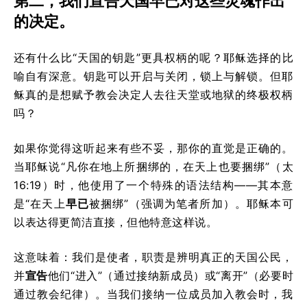
第二，我们宣告天国早已对这些灵魂作出
的决定。
还有什么比“天国的钥匙”更具权柄的呢？耶稣选择的比
喻自有深意。钥匙可以开启与关闭，锁上与解锁。但耶
稣真的是想赋予教会决定人去往天堂或地狱的终极权柄
吗？
如果你觉得这听起来有些不妥，那你的直觉是正确的。
当耶稣说“凡你在地上所捆绑的，在天上也要捆绑”（太
16:19）时，他使用了一个特殊的语法结构——其本意
是“在天上
早已
被捆绑”（强调为笔者所加）。耶稣本可
以表达得更简洁直接，但他特意这样说。
这意味着：我们是使者，职责是辨明真正的天国公民，
并
宣告
他们“进入”（通过接纳新成员）或“离开”（必要时
通过教会纪律）。当我们接纳一位成员加入教会时，我