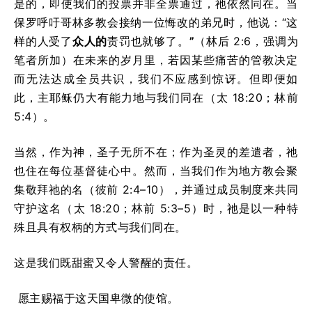
是的，即使我们的投票并非全票通过，祂依然同在。当
保罗呼吁哥林多教会接纳一位悔改的弟兄时，他说：“这
样的人受了
众人的
责罚也就够了。
”
（林后 2:6，强调为
笔者所加）在未来的岁月里，若因某些痛苦的管教决定
而无法达成全员共识，我们不应感到惊讶。但即便如
此，主耶稣仍大有能力地与我们同在（太 18:20；林前
5:4）。
当然，作为神，圣子无所不在；作为圣灵的差遣者，祂
也住在每位基督徒心中。然而，当我们作为地方教会聚
集敬拜祂的名（彼前 2:4–10），并通过成员制度来共同
守护这名（太 18:20；林前 5:3–5）时，祂是以一种特
殊且具有权柄的方式与我们同在。
这是我们既甜蜜又令人警醒的责任。
愿主赐福于这天国卑微的使馆。