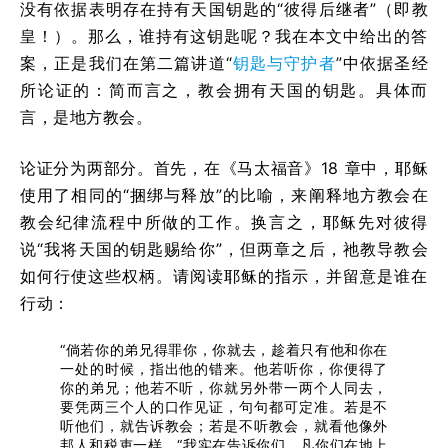
没有依据表明存在持有天国钥匙的“彼得后继者”（即教
皇！）。那么，谁持有这钥匙呢？我在本文中给出的答
案，正是我们在第二篇讲道“
钥匙与守护者
”中依据圣经
所论证的：简而言之，教会拥有天国的钥匙。具体而
言，是地方教会。
论证分为两部分。首先，在《马太福音》18 章中，耶稣
使用了相同的“捆绑与释放”的比喻，来阐释地方教会在
教会纪律流程中所做的工作。换言之，耶稣先对彼得
说“我将天国的钥匙赐给你”，但两章之后，祂教导教会
如何行使这些权柄。请阅读耶稣的指示，并留意是谁在
行动：
“倘若你的弟兄得罪你，你就去，趁着只有他和你在
一处的时候，指出他的错来。他若听你，你便得了
你的弟兄；他若不听，你就另外带一两个人同去，
要凭两三个人的口作见证，句句都可定准。若是不
听他们，就告诉教会；若是不听教会，就看他像外
邦人和税吏一样。“我实在告诉你们，凡你们在地上