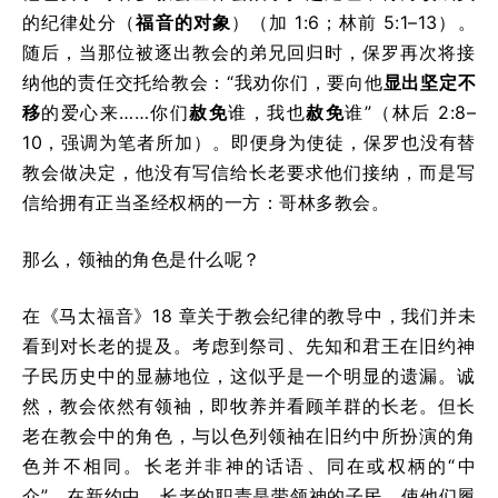
的纪律处分（
福音的对象
）（加 1:6；林前 5:1–13）。
随后，当那位被逐出教会的弟兄回归时，保罗再次将接
纳他的责任交托给教会：“我劝你们，要向他
显出坚定不
移
的爱心来……你们
赦免
谁，我也
赦免
谁”（林后 2:8–
10，强调为笔者所加）。即便身为使徒，保罗也没有替
教会做决定，他没有写信给长老要求他们接纳，而是写
信给拥有正当圣经权柄的一方：哥林多教会。
那么，领袖的角色是什么呢？
在《马太福音》18 章关于教会纪律的教导中，我们并未
看到对长老的提及。考虑到祭司、先知和君王在旧约神
子民历史中的显赫地位，这似乎是一个明显的遗漏。诚
然，教会依然有领袖，即牧养并看顾羊群的长老。但长
老在教会中的角色，与以色列领袖在旧约中所扮演的角
色并不相同。长老并非神的话语、同在或权柄的“中
介”。在新约中，长老的职责是带领神的子民，使他们履