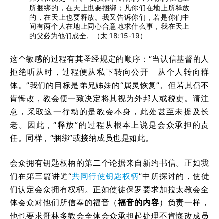
所捆绑的，在天上也要捆绑；凡你们在地上所释放
的，在天上也要释放。我又告诉你们，若是你们中
间有两个人在地上同心合意地求什么事，我在天上
的父必为他们成全。（太 18:15-19）
这个敏感的过程有其圣经规定的顺序：“当认信基督的人
拒绝听从时，过程便从私下转向公开，从个人转向群
体。”我们的目标是弟兄姊妹的“属灵恢复”。但若其仍不
肯悔改，教会便一致决定将其视为外邦人或税吏。请注
意，采取这一行动的是教会本身，此处甚至未提及长
老。因此，“释放”的过程从根本上说是会众承担的责
任。同样，“捆绑”或接纳成员也是如此。
会众拥有钥匙权柄的第二个论据来自新约书信。正如我
们在第三篇讲道“
共同行使钥匙权柄
”中所探讨的，使徒
们认定会众拥有权柄。正如使徒保罗要求加拉太教会全
体会众对他们所信奉的福音（
福音的内容
）负责一样，
他也要求哥林多教会全体会众承担起处理不肯悔改成员