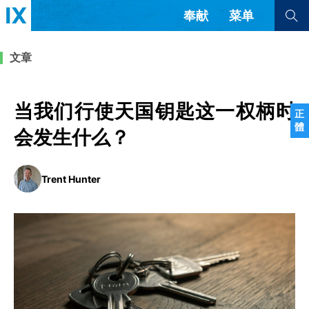
奉献
菜单
查看全部
查看全部
文章
文章
书评
访谈
问答
当我们行使天国钥匙这一权柄时
正
體
来信
会发生什么？
隐私条款
其他的模式
Trent Hunter
教会带领
解经式讲道与神学
简体中文
正體中文
英语
福音传讲与宣教
成员制与教会纪律
西班牙语
葡萄牙语
俄语
乌兹别克语
达里语
波斯语
团契生活与祷告
法语
罗马尼亚语
波兰语
越南语
意大利语
德语
韩语
土耳其语
阿拉伯语
阿尔巴尼亚语
塞尔维亚语
柬埔寨语