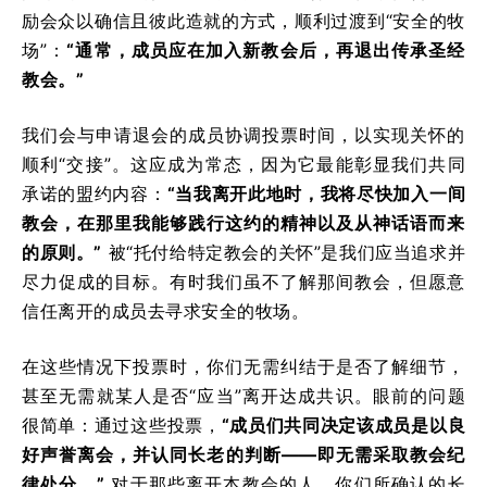
励会众以确信且彼此造就的方式，顺利过渡到“安全的牧
场”：
“通常，成员应在加入新教会后，再退出传承圣经
教会。”
我们会与申请退会的成员协调投票时间，以实现关怀的
顺利“交接”。这应成为常态，因为它最能彰显我们共同
承诺的盟约内容：
“当我离开此地时，我将尽快加入一间
教会，在那里我能够践行这约的精神以及从神话语而来
的原则。”
被“托付给特定教会的关怀”是我们应当追求并
尽力促成的目标。有时我们虽不了解那间教会，但愿意
信任离开的成员去寻求安全的牧场。
在这些情况下投票时，你们无需纠结于是否了解细节，
甚至无需就某人是否“应当”离开达成共识。眼前的问题
很简单：通过这些投票，
“成员们共同决定该成员是以良
好声誉离会，并认同长老的判断——即无需采取教会纪
律处分。”
对于那些离开本教会的人，你们所确认的长