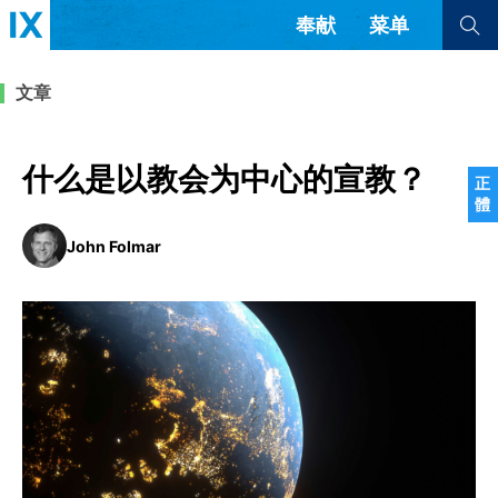
奉献
菜单
查看全部
查看全部
文章
文章
书评
访谈
问答
什么是以教会为中心的宣教？
正
體
来信
John Folmar
隐私条款
其他的模式
教会带领
解经式讲道与神学
简体中文
正體中文
英语
福音传讲与宣教
成员制与教会纪律
西班牙语
葡萄牙语
俄语
乌兹别克语
达里语
波斯语
团契生活与祷告
法语
罗马尼亚语
波兰语
越南语
意大利语
德语
韩语
土耳其语
阿拉伯语
阿尔巴尼亚语
塞尔维亚语
柬埔寨语