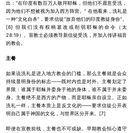
出：“在印度有数百万人敬拜耶稣，但他们不愿意受洗，
因为他们不想被视为加入西方阵营。” 在他看来，洗礼是
一种“文化自杀”，要求信徒“放弃他们的印度教徒身份”。
[6] 但我们没有权柄篡改或削弱耶稣的命令（太
28:19）。宣教士必须教导新信徒受洗，并加入传讲福音
的教会。
主餐
如果说洗礼是进入地方教会的门槛，那么主餐就是会众
持续显明身份的标志——既对内也是对外。主餐划定了
界限：谁属于耶稣并委身于祂的身体，谁不属于并未委
身。主餐绝不是西方的产物，而是耶稣亲自设立。正如
洗礼一样，主餐本质上是反文化的——要求信徒公开表
明自己属于神国的文化，与世界区分开来。[7]
即便在宣教前线，主餐也不可或缺。早期教会恒心遵守