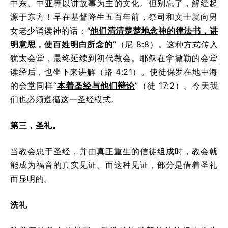
中东、中亚等以讲故事为主的文化。但别忘了，解经起
源于东方！早在基督降生五百年前，祭司和文士就向男
女老少诵读神的话：“
他们清清楚楚地念神的律法书，讲
明意思，使百姓明白所念的
”（尼 8:8）。这种方式传入
犹太会堂，最终延续到初代教会。耶稣在拿撒勒的会堂
读经后，也坐下来讲解（路 4:21）。使徒保罗在地中海
的会堂同样“
本着圣经与他们辩论
”（徒 17:2）。今天我
们也必须遵循这一圣经模式。
第三，圣礼。
当教会忠于圣经，并由真正重生的信徒组成时，教会就
能成为福音的真实见证。而这种见证，部分是借着圣礼
而显明的。
洗礼