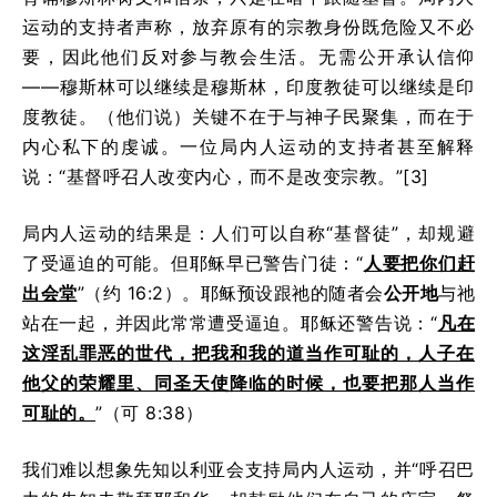
运动的支持者声称，放弃原有的宗教身份既危险又不必
要，因此他们反对参与教会生活。无需公开承认信仰
——穆斯林可以继续是穆斯林，印度教徒可以继续是印
度教徒。（他们说）关键不在于与神子民聚集，而在于
内心私下的虔诚。一位局内人运动的支持者甚至解释
说：“基督呼召人改变内心，而不是改变宗教。”[3]
局内人运动的结果是：人们可以自称“基督徒”，却规避
了受逼迫的可能。但耶稣早已警告门徒：“
人要把你们赶
出会堂
”（约 16:2）。耶稣预设跟祂的随者会
公开地
与祂
站在一起，并因此常常遭受逼迫。耶稣还警告说：“
凡在
这淫乱罪恶的世代，把我和我的道当作可耻的，人子在
他父的荣耀里、同圣天使降临的时候，也要把那人当作
可耻的。
”（可 8:38）
我们难以想象先知以利亚会支持局内人运动，并“呼召巴