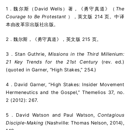
1 .
魏尔斯（David Wells）著，《勇守真道》（
The
Courage to Be Protestant
），英文版 214 页。中译
本由改革宗出版社出版。
2 .
魏尔斯，《勇守真道》，英文版 215 页。
3 . Stan Guthrie,
Missions in the Third Millenium:
21 Key Trends for the 21st Century
(rev. ed.)
(quoted in Garner, “High Stakes,” 254.)
4 . David Garner, “High Stakes: Insider Movement
Hermeneutics and the Gospel,” Themelios 37, no.
2 (2012): 267.
5 . David Watson and Paul Watson,
Contagious
Disciple-Making
(Nashville: Thomas Nelson, 2014),