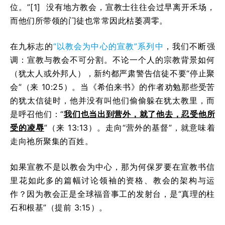
位。”[1] 没有地方教会，宣教士往往会过早离开禾场，
而他们所带领的门徒也常常因此枯萎凋零。
在九标志的
“以教会为中心的宣教”系列中
，我们不断强
调：宣教与教会不可分割。不论一个人的宗教背景如何
（犹太人或外邦人），新约都严肃警告信徒不要“停止聚
会”（来 10:25）。当《希伯来书》的作者劝勉那些受苦
的犹太信徒时，他并没有叫他们偷偷躲在犹太教里，而
是呼召他们：“
我们也当出到营外，就了他去，忍受他所
受的凌辱
”（来 13:13）。走向“营外的基督”，就意味着
走向祂所聚集的百姓。
如果宣教不是以教会为中心，那为何保罗要在宣教书信
里花如此多的篇幅讨论领袖的资格、教会的架构与运
作？因为教会正是全球福音事工的发射台，是“真理的柱
石和根基”（提前 3:15）。