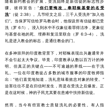
随着新约教会的扩展，受洗始终是新信徒的标志性步
骤。彼得宣告：“
你们要悔改，奉耶稣基督的名受
洗
”（徒 2:38）。几节经文之后，三千人受洗并“加入他
们”。当保罗写信给罗马教会时，他假设所有信徒都已受
洗（罗 6:1）。浸入到水中不仅象征着罪得洁净，更象征
与基督在祂的死、埋葬和复活里联合（罗 6:3–4）。洗
礼是进入教会的标志，是通往教会的门。
在多神崇拜的印度教背景下，对耶稣表现出兴趣通常并
不会引起太大争议。毕竟，印度教承认数以百万计的神
明。但真正的关键点——不可逾越的界线——在于洗
礼。一位在印度教徒占多数的城市服事的印度牧师指
出：“他们直觉地知道，洗礼意味着效忠对象的转变。”
迫害往往不是在归信时发生，而是在受洗之后爆发。正
是在这时候，神的子民尤其要在患难中扶持新信徒。
然而，当今有些宣教士质疑洗礼的必要性。有人指