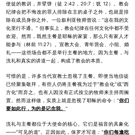
使徒的教训，并擘饼（徒 2:42，20:7；犹 12）。教会
纪律会把不悔改的罪人排除在主的桌子之外，也就是排
除在成员身份之外。一位叙利亚牧师曾说：“这在我的文
化里行不通。” 但事实上，教会纪律在任何文化中都不受
欢迎。然而，既然主餐是耶稣的家宴，那么只有家人才
能参与（林前 11:27）。宣教大会、青年营会、小组、婚
礼——这些场合都不是举行主餐的地方。因为主餐，与
洗礼和真实的讲道一起，构成了教会的本质。
可惜的是，许多当代宣教士忽视了主餐。即便当地信徒
已经聚集敬拜，有些人仍将主餐视为过于“教会化”或“西
方化”而弃之。也有人因没有正式按立的牧师来主持而搁
置。然而这样做，实质上就是忽视了耶稣的命令：“
你们
要如此行，为的是记念我。
”
洗礼与主餐都位于大使命的核心。它们是福音的具象化
——“可见的道”。正因如此，保罗才写道：“
你们每逢吃