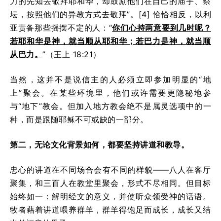
力的先知去敬拜耶和华，却鼓励他们在自己的庙宇、祭
坛，按照他们的异教方式去敬拜”。[4] 恰恰相反，以利
亚责备那些摇摆不定的人：“
你们心持两意要到几时呢？
若耶和华是神，就当顺从耶和华；若巴力是神，就当顺
从巴力。
”（王上 18:21）
当然，这并不是说信主的人必须立即参加明显的“地
上”聚会。在某些环境里，他们或许需要更隐秘地参
与“地下”教会。但加入地方教会绝不是属灵选项中的一
种，而是跟随耶稣不可或缺的一部分。
第二，无论文化背景如何，都要坚持讲道和教导。
忠心的讲道在不同场合会有不同的样貌——八人在客厅
聚集，和三百人在教堂里聚会，形式不尽相同。但目标
始终如一：解明经文的意义，并使听众领受神的话语。
牧者藉着讲道喂养群羊，群羊得饱足而成长，成长又结