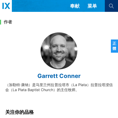
奉献
菜单
查看全部
查看全部
作者
文章
书评
访谈
问答
正
體
来信
隐私条款
其他的模式
教会带领
解经式讲道与神学
Garrett Conner
简体中文
正體中文
英语
福音传讲与宣教
成员制与教会纪律
（加勒特·康纳）是马里兰州拉普拉塔市（La Plata）拉普拉塔浸信
西班牙语
葡萄牙语
俄语
会（La Plata Baptist Church）的主任牧师。
乌兹别克语
达里语
波斯语
团契生活与祷告
法语
罗马尼亚语
波兰语
越南语
意大利语
德语
韩语
土耳其语
阿拉伯语
关注你的品格
阿尔巴尼亚语
塞尔维亚语
柬埔寨语