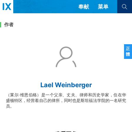
奉献
菜单
查看全部
查看全部
作者
文章
书评
访谈
问答
正
體
来信
隐私条款
其他的模式
教会带领
解经式讲道与神学
Lael Weinberger
简体中文
正體中文
英语
福音传讲与宣教
成员制与教会纪律
（莱尔·维恩伯格）是一个父亲、丈夫、律师和历史学家，住在华
西班牙语
葡萄牙语
俄语
盛顿特区，经营着自己的律所，同时也是斯坦福法学院的一名研究
乌兹别克语
达里语
波斯语
员。
团契生活与祷告
法语
罗马尼亚语
波兰语
越南语
意大利语
德语
韩语
土耳其语
阿拉伯语
阿尔巴尼亚语
塞尔维亚语
柬埔寨语