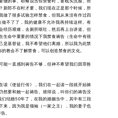
要做的事。耶稣说当你禁食时，要梳头洗脸。而
？新郎不在时才要，我们现在正是那个时候，所
我做了很多试验怎样禁食，但我从来没有作过四
在做不了了，我的健康不允许我再持续这样。有
会经历艰难，去厕所呕吐，然后再上台讲道。但
在生命中重要的情况下我禁食祷告（生命中有很
己是基督徒，我不希望他们离婚，所以我为此禁
你的教会不了解禁食，可以创造禁食的文化。
可能一直感到祷告不够，但神不希望我们因罪咎
。
在读《使徒行传》，我们在一起读一段就开始祷
仍然要和她一起祷告。彼得说，叫你们的祷告没
我们结婚50年了，在我的婚姻当中，其中有三段
下来，因为我是领袖（一家之主），我的妻子也
祷告。