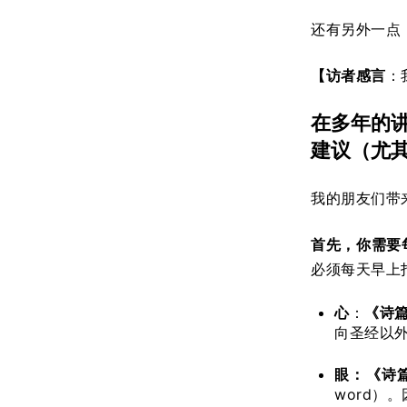
还有另外一点
【访者感言
：
在多年的
建议（尤
我的朋友们带
首先，你需要
必须每天早上
心
：
《诗
向圣经以
眼：《诗
word）