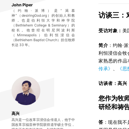
John Piper
（约翰·派博）是“渴慕
访谈三：
神”（desiringGod.org）的创始人和教
师，也是伯利恒大学和神学院
（Bethlehem College & Seminary）的
受访对象：
美
校长。他曾经在明尼阿波利斯
（Minneapolis）伯利恒浸信会
（Bethlehem Baptist Church）担任牧师
简介
：约翰·派
长达 33 年。
利恒浸信会牧
家熟悉的作品
传承》
、
《思
访谈者：高兴
您作为牧
研经和祷
高兴
高兴是一位改革宗浸信会传道人，他于中
答
：现在我不
国改革宗福音神学院获得道学硕士学位，