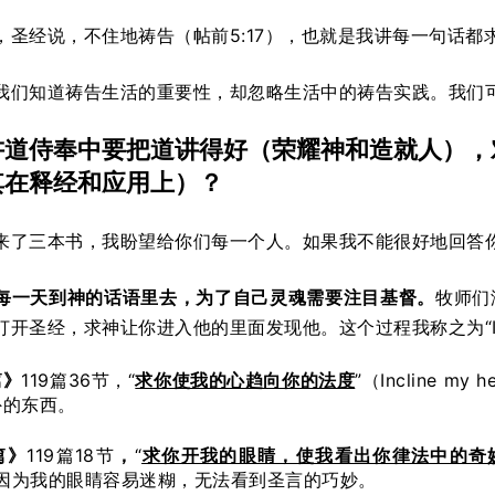
，圣经说，不住地祷告（帖前5:17），也就是我讲每一句话都
我们知道祷告生活的重要性，却忽略生活中的祷告实践。我们
讲道侍奉中要把道讲得好（荣耀神和造就人），
其在释经和应用上）？
来了三本书，我盼望给你们每一个人。如果我不能很好地回答
每一天到神的话语里去，为了自己灵魂需要注目基督。
牧师们
打开圣经，求神让你进入他的里面发现他。这个过程我称之为“IO
篇》
119篇36节，“
求你使我的心趋向你的法度
”（Incline my
外的东西。
篇》
119篇18节
，
“
求你开我的眼睛，使我看出你律法中的奇
。因为我的眼睛容易迷糊，无法看到圣言的巧妙。