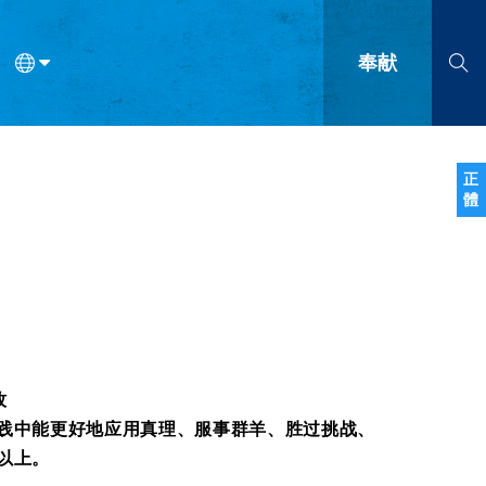
奉献
语
法语
罗马尼亚语
波兰语
越南语
塞尔维亚语
柬埔寨语
正
體
会的九个标志？
什么是九标志事工？
神学
福音传讲与宣教
问答
成
牧
践中能更好地应用真理、服事群羊、胜过挑战、
以上。