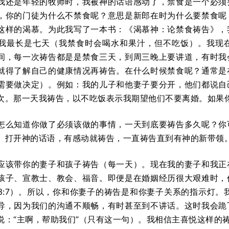
我还是年轻的牧师时，我被神的话语感动了，禁食是一个必须
，你的门徒为什么不禁食呢？意思是新郎在时为什么要禁食呢
这样的渴慕。为此我写了一本书：《渴慕神：论禁食祷告》，
我最长是七天（我禁食时会喝水和果汁，但不吃饭）。我现
间，每一次祷告都是是禁食三天，到周三晚上要讲道，有时我
就得了解自己的健康情况再祷告。在什么时候禁食呢？通常是
需要做决定）。例如：我的儿子和他妻子要分开，他们都说自
次。那一天我祷告，以不吃饭表示我期望他们不要离婚。如果
怎么知道你做了必须该做的事情，一天到底要祷告多久呢？你
。打开神的话语，有感动就祷告，一直祷告直到有神的新带领
应该带你的妻子和孩子祷告（每一天）。现在我的妻子和我正
孩子、宣教士、教会、福音。即便是在婚姻经历很大艰难时，
3:7）。所以，你和你妻子的祷告是和你妻子关系的指示灯。
导，因为我们的沟通不顺畅，有时甚至到不讲话。这时我会跪
说：“主啊，帮助我们”（只有这一句）。我相信主喜悦这样的