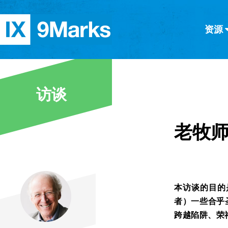
资源
简体中文
正體中文
英语
西班牙语
意大利语
德语
分类
访谈
隐私条款
文章
老牧师
本访谈的目的
者）一些合乎
跨越陷阱、荣