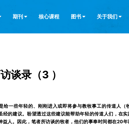
期刊
核心课程
图书
关于我们
查看全部
查看全部
葡萄牙语
俄语
乌兹别克语
达里语
波斯
韩语
土耳其语
阿拉伯语
阿尔巴尼亚语
栏目
其他的模式
什么是健康教
教会带领
书评
解经式讲道与
访谈
访谈录（3 ）
是给一些年轻的、刚刚进入或即将参与教牧事工的传道人（
圣经的建议。盼望透过这些建议能帮助年轻的传道人们，在实
神益人。因此，笔者所访谈的牧者，他们的事奉时间都在20
年