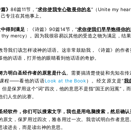
诗篇》
86篇11节，“
求你使我专心敬畏你的名
”（Unite my h
自己专注在其他事上。
大中得到满足
：《诗篇》90篇14节，“
求你使我们早早饱得你的
with thy mercy）。因为我很容易以其他的受造之物为满足，
教导我们该怎样读神的话语。这非常鼓励我，《诗篇》的作者
慕他的话语，打开他的眼睛看到他话语的奇妙。
努力明白圣经作者的原意是什么
。需要搞清楚使徒和先知在传
课程——看他的话语
Look at the Book
）。经文原文是“
我
”，但是保罗用这个“词”四次，他的意思不是指“国王的冠冕”，
他们人生的比赛。
圣经软件，你们可以搜索文字，我也是用电脑搜索，然后确认
的原文，保罗用过四次，雅各用过一次。我尝试明白作者意思
思读进去，而是读出神的意思。