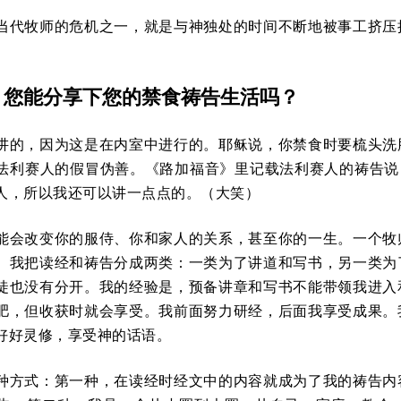
当代牧师的危机之一，就是与神独处的时间不断地被事工挤压
：您能分享下您的禁食祷告生活吗？
讲的，因为这是在内室中进行的。耶稣说，你禁食时要梳头洗
法利赛人的假冒伪善。《路加福音》里记载法利赛人的祷告说
人，所以我还可以讲一点点的。（大笑）
能会改变你的服侍、你和家人的关系，甚至你的一生。一个牧
。我把读经和祷告分成两类：一类为了讲道和写书，另一类为
徒也没有分开。我的经验是，预备讲章和写书不能带领我进入
肥，但收获时就会享受。我前面努力研经，后面我享受成果。
好好灵修，享受神的话语。
种方式：第一种，在读经时经文中的内容就成为了我的祷告内