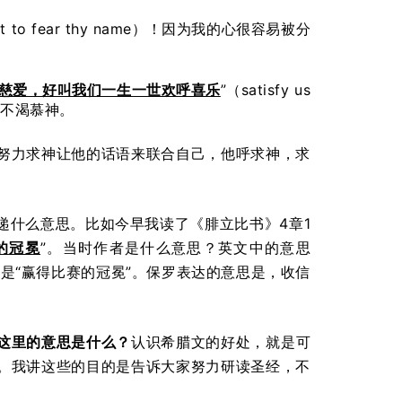
eart to fear thy name）！因为我的心很容易被分
慈爱，好叫我们一生一世欢呼喜乐
”（satisfy us
结果不渴慕神。
努力求神让他的话语来联合自己，他呼求神，求
递什么意思。比如今早我读了《腓立比书》4章1
的冠冕
”。当时作者是什么意思？英文中的意思
而是“赢得比赛的冠冕”。保罗表达的意思是，收信
这里的意思是什么？
认识希腊文的好处，就是可
。我讲这些的目的是告诉大家努力研读圣经，不