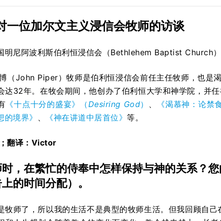
对一位加尔文主义浸信会牧师的访谈
国明尼阿波利斯伯利恒浸信会（Bethlehem Baptist Church
博（John Piper）牧师是伯利恒浸信会前任主任牧师，也是
会达32年。在牧会期间，他创办了伯利恒大学和神学院，并
有
《十点十分的盛宴》（
Desiring God
）
、
《渴慕神：论禁
想的境界》
、
《神在讲道中居首位》
等。
；翻译：Victor
师时，在繁忙的侍奉中怎样保持与神的关系？您
告上的时间分配）。
是牧师了，所以我的生活不是典型的牧师生活。但我回顾自己