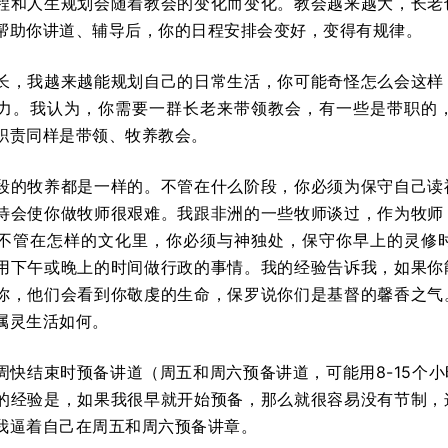
程和人生规划会随着教会的变化而变化。教会越来越大，长老
帮助你讲道、辅导后，你的日程安排会变好，变得有规律。
长，我越来越能规划自己的日常生活，你可能奇怪怎么会这样
力。我认为，你需要一群长老来带领教会，有一些是带职的
职责同样是带领、牧养教会。
段的牧养都是一样的。不管在什么阶段，你必须为保守自己读
待会使你做牧师很艰难。我跟非洲的一些牧师谈过，作为牧师
不管在怎样的文化里，你必须与神独处，保守你早上的灵修
用下午或晚上的时间做行政的事情。我的经验告诉我，如果你
你，他们会看到你敬虔的生命，保罗说你们是基督的馨香之气
属灵生活如何。
周快结束时预备讲道（周五和周六预备讲道，可能用8-15个
的经验是，如果我很早就开始预备，那么就很容易没有节制，
我逼着自己在周五和周六预备讲章。