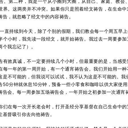
告。第二种，我是一个从小圈到大圈，从自己、家庭、教会
世界。这两类并不冲突。如果你只是照着经文祷告，在生命中
祷告，就忽略了经文中的内容祷告。
开始一直持续到今天，除了个别的假期，我们教会每一个周五早
半个小时，我先读一段经文，就开始祷告。我过去一周要参加
两个我忘记了）。
告有效真诚，不一定要持续几个小时，但最重要的是，当感受
在每一年的第一周开始，有一个通宵祷告会。我们开始用一种
这是不可能的，但我说可以试试，我不认为这是不可能的。我们
告50分钟就休息10分钟，预备一些小零食和咖啡以供大家使
祷告会。每一周参加五场祷告会，一年开始之初参加一次通宵
你们在每一次开长老会时，打开圣经分享基督在自己生命中的
让基督吸引你去向他祷告。