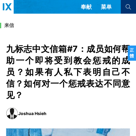
奉献
菜单
查看全部
查看全部
来信
文章
书评
访谈
问答
九标志中文信箱#7：成员如何帮
正
體
来信
助一个即将受到教会惩戒的成
员？如果有人私下表明自己不
隐私条款
其他的模式
教会带领
解经式讲道与神学
信？如何对一个惩戒表达不同意
简体中文
正體中文
英语
见？
福音传讲与宣教
成员制与教会纪律
西班牙语
葡萄牙语
俄语
乌兹别克语
达里语
波斯语
团契生活与祷告
法语
罗马尼亚语
波兰语
Joshua Hsieh
越南语
意大利语
德语
韩语
土耳其语
阿拉伯语
阿尔巴尼亚语
塞尔维亚语
柬埔寨语