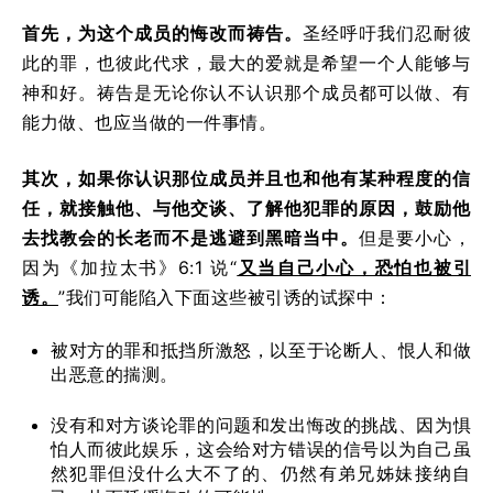
首先，为这个成员的悔改而祷告。
圣经呼吁我们忍耐彼
此的罪，也彼此代求，最大的爱就是希望一个人能够与
神和好。祷告是无论你认不认识那个成员都可以做、有
能力做、也应当做的一件事情。
其次，如果你认识那位成员并且也和他有某种程度的信
任，就接触他、与他交谈、了解他犯罪的原因，鼓励他
去找教会的长老而不是逃避到黑暗当中。
但是要小心，
因为《加拉太书》6:1 说“
又当自己小心，恐怕也被引
诱。
”我们可能陷入下面这些被引诱的试探中：
被对方的罪和抵挡所激怒，以至于论断人、恨人和做
出恶意的揣测。
没有和对方谈论罪的问题和发出悔改的挑战、因为惧
怕人而彼此娱乐，这会给对方错误的信号以为自己虽
然犯罪但没什么大不了的、仍然有弟兄姊妹接纳自