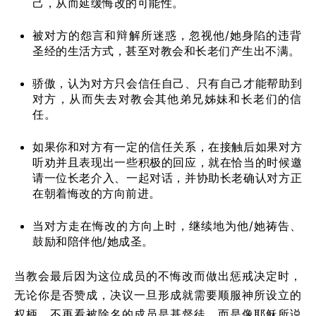
己，从而延缓悔改的可能性。
被对方的怨言和辩解所迷惑，忽视他/她身陷的违背
圣经的生活方式，甚至对教会和长老们产生出不满。
骄傲，认为对方只会信任自己、只有自己才能帮助到
对方，从而失去对教会其他弟兄姊妹和长老们的信
任。
如果你和对方有一定的信任关系，在接触后如果对方
听劝并且表现出一些积极的回应，就在恰当的时候邀
请一位长老介入、一起对话，并协助长老确认对方正
在朝着悔改的方向前进。
当对方走在悔改的方向上时，继续地为他/她祷告、
鼓励和陪伴他/她成圣。
当教会最后因为这位成员的不悔改而做出惩戒决定时，
无论你是否赞成，决议一旦形成就需要顺服神所设立的
权柄，不再看被除名的成员是基督徒，而是像耶稣所说