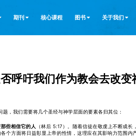
期刊
核心课程
图书
关于我们
查看全部
查看全部
葡萄牙语
俄语
乌兹别克语
达里语
波斯
韩语
土耳其语
阿拉伯语
阿尔巴尼亚语
栏目
其他的模式
什么是健康教
教会带领
书评
解经式讲道与
访谈
是否呼吁我们作为教会去改变
问题，我们需要将几个圣经与神学层面的要素各归其位：
变那些相信它的人
（林后 5:17）。随着信徒在敬虔上不断成长
的各个方面将日益彰显上帝的性情，这理应在其影响力范围内