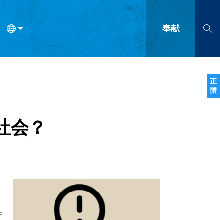
奉献
语
法语
罗马尼亚语
波兰语
越南语
塞尔维亚语
柬埔寨语
正
體
会的九个标志？
什么是九标志事工？
神学
福音传讲与宣教
问答
成
社会？
，
产