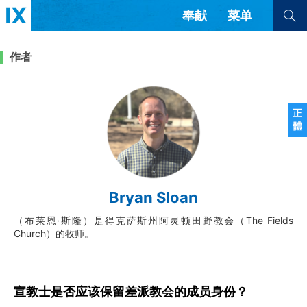
奉献
菜单
查看全部
查看全部
作者
文章
书评
访谈
问答
正
體
来信
隐私条款
其他的模式
教会带领
解经式讲道与神学
Bryan Sloan
简体中文
正體中文
英语
福音传讲与宣教
成员制与教会纪律
（布莱恩·斯隆）是得克萨斯州阿灵顿田野教会（The Fields
西班牙语
葡萄牙语
俄语
Church）的牧师。
乌兹别克语
达里语
波斯语
团契生活与祷告
法语
罗马尼亚语
波兰语
越南语
意大利语
德语
韩语
土耳其语
阿拉伯语
宣教士是否应该保留差派教会的成员身份？
阿尔巴尼亚语
塞尔维亚语
柬埔寨语