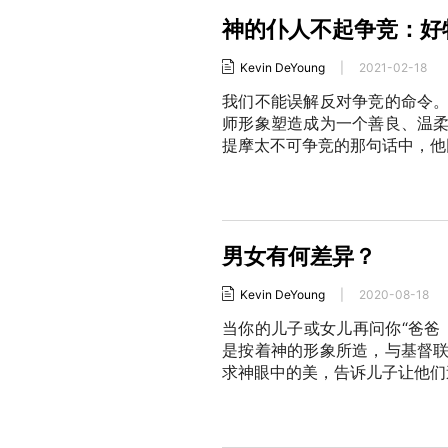
神的仆人不起争竞：好
Kevin DeYoung
|
2021-02-18
我们不能误解反对争竞的命令
师形象塑造成为一个善良、温
提摩太不可争竞的那句话中，他
男女有何差异？
Kevin DeYoung
|
2020-08-18
当你的儿子或女儿再问你“爸爸
是按着神的形象所造，与基督
求神眼中的美，告诉儿子让他们