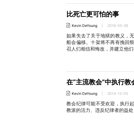
比死亡更可怕的事
Kevin DeYoung
|
2016-05-26
如果失去了关于地狱的教义，
船会偏移。十架将不再有挽回
召人们相信和悔改，并建立他们
在“主流教会”中执行教
Kevin DeYoung
|
2014-12-05
教会纪律可能不受欢迎，执行
教派的活力、违反纪律者的益处