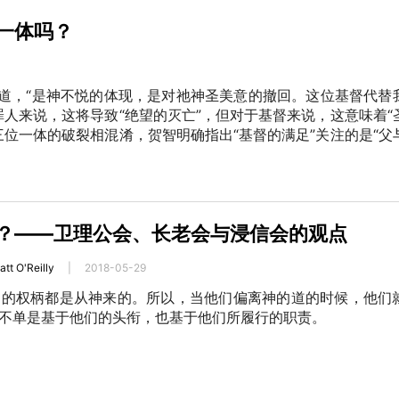
一体吗？
写道，“是神不悦的体现，是对祂神圣美意的撤回。这位基督代替
罪人来说，这将导致“绝望的灭亡”，但对于基督来说，这意味着“
三位一体的破裂相混淆，贺智明确指出“基督的满足”关注的是“父
？——卫理公会、长老会与浸信会的观点
att O'Reilly
|
2018-05-29
们的权柄都是从神来的。所以，当他们偏离神的道的时候，他们
不单是基于他们的头衔，也基于他们所履行的职责。