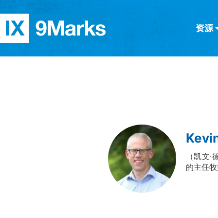
资源
简体中文
正體中文
英语
西班牙语
意大利语
德语
分类
隐私条款
文章
Kevi
（凯文·德
的主任牧