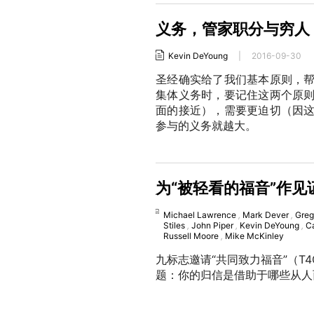
义务，管家职分与穷人
Kevin DeYoung
|
2016-09-30
圣经确实给了我们基本原则，
集体义务时，要记住这两个原
面的接近），需要更迫切（因
参与的义务就越大。
为“被轻看的福音”作见
Michael Lawrence
,
Mark Dever
,
Greg
Stiles
,
John Piper
,
Kevin DeYoung
,
C
Russell Moore
,
Mike McKinley
九标志邀请“共同致力福音”（
题：你的归信是借助于哪些从人