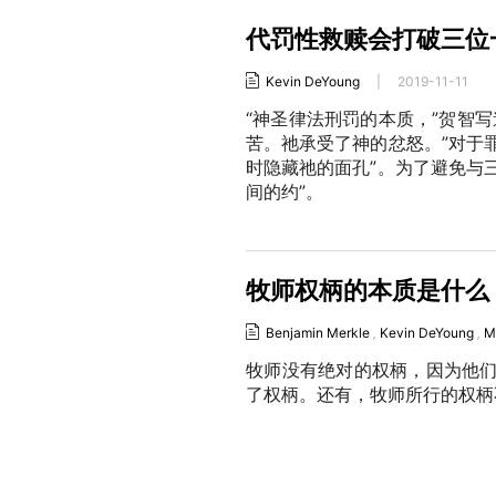
代罚性救赎会打破三位
Kevin DeYoung
|
2019-11-11
“神圣律法刑罚的本质，”贺智
苦。祂承受了神的忿怒。”对于
时隐藏祂的面孔”。为了避免与
间的约”。
牧师权柄的本质是什么
Benjamin Merkle
,
Kevin DeYoung
,
M
牧师没有绝对的权柄，因为他
了权柄。还有，牧师所行的权柄