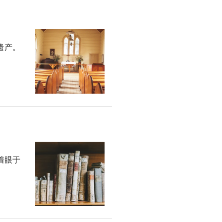
遗产。
着眼于