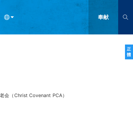
奉献
语
法语
罗马尼亚语
波兰语
越南语
塞尔维亚语
柬埔寨语
正
體
会的九个标志？
什么是九标志事工？
神学
福音传讲与宣教
问答
成
（Christ Covenant PCA）