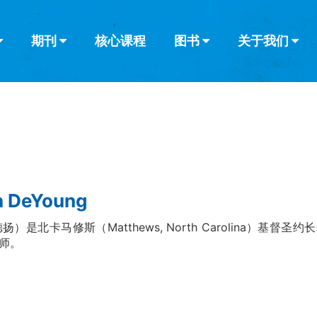
期刊
核心课程
图书
关于我们
查看全部
查看全部
葡萄牙语
俄语
乌兹别克语
达里语
波斯
韩语
土耳其语
阿拉伯语
阿尔巴尼亚语
栏目
其他的模式
什么是健康教
教会带领
书评
解经式讲道与
访谈
n DeYoung
扬）是北卡马修斯（Matthews, North Carolina）基督圣约长老会
师。