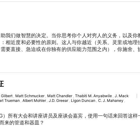
帮助我们做智慧的决定。当你思考你个人对穷人的义务，以及你
则：相近度和必要性的原则。这人与你越近（关系、灵里或地理
这需要直接、急迫或在你独有的供应能力范围之内），你施舍、
证
 Gilbert
,
Matt Schmucker
,
Matt Chandler
,
Thabiti M. Anyabwile
,
J. Mack
|
arl Trueman
,
Albert Mohler
,
J.D. Greear
,
Ligon Duncan
,
C. J. Mahaney
,
T4G）所有大会和讲座讲员及座谈会嘉宾，使用一句话来回答这样
而来的管道和器皿？