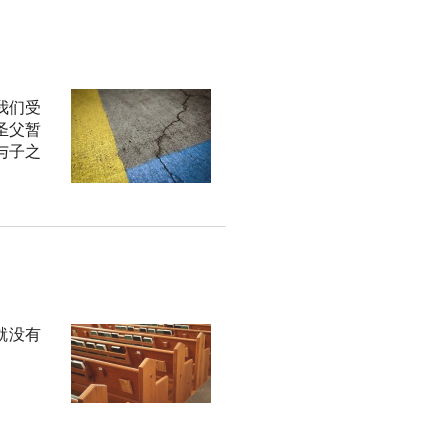
我们受
圣父暂
与子之
就没有